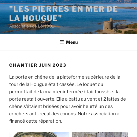
Aller
"LES PIERRES EN MER DE
au
LA HOUGUE"
contenu
principal
Association de Loi 1901
Menu
CHANTIER JUIN 2023
La porte en chêne de la plateforme supérieure de la
tour de la Hougue était cassée. Le loquet qui
permettait de la maintenir fermée était faussé et la
porte restait ouverte. Elle a battu au vent et 2 lattes de
chêne s’étaient brisées pour avoir heurté un des
crochets anti-recul des canons. Notre association a
financé cette réparation.