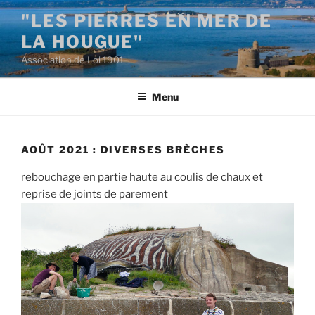
Aller
"LES PIERRES EN MER DE
au
LA HOUGUE"
contenu
principal
Association de Loi 1901
Menu
AOÛT 2021 : DIVERSES BRÈCHES
rebouchage en partie haute au coulis de chaux et
reprise de joints de parement