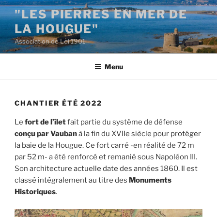
Aller
"LES PIERRES EN MER DE
au
LA HOUGUE"
contenu
principal
Association de Loi 1901
Menu
CHANTIER ÉTÉ 2022
Le
fort de l’îlet
fait partie du système de défense
conçu par Vauban
à la fin du XVIIe siècle pour protéger
la baie de la Hougue. Ce fort carré -en réalité de 72 m
par 52 m- a été renforcé et remanié sous Napoléon III.
Son architecture actuelle date des années 1860. Il est
classé intégralement au titre des
Monuments
Historiques
.